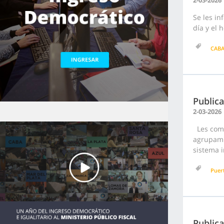
2-03-2026
Se les in
día y el 
CAB
Publica
2-03-2026
Les comu
agrupami
sistema i
Puer
Publica