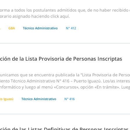
forma a todos los postulantes admitidos que, de no haber recibido 
horario asignado haciendo click aquí.
A
GBA
Técnico Administrativo
N° 412
ción de la Lista Provisoria de Personas Inscriptas
nicamos que se encuentra publicada la “Lista Provisoria de Person
ento Técnico Administrativo N° 416 – Puerto Iguazú. Los/as intere
nformático y luego al menú «Concursos», opción «En trámite». Lueg
to Iguazú
Técnico Administrativo
N° 416
ción de las Listas Definitivas de Personas Inscriptas