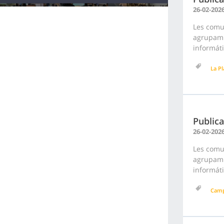
26-02-202
Les comun
agrupami
informáti
La Pl
Publica
26-02-202
Les comun
agrupami
informáti
Cam