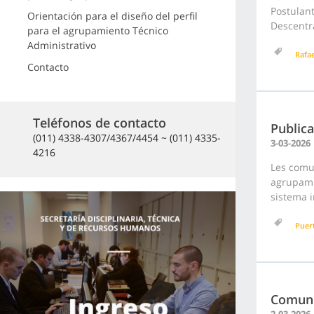
Postulant
Orientación para el diseño del perfil
Descentra
para el agrupamiento Técnico
Administrativo
Rafa
Contacto
Teléfonos de contacto
Publica
(011) 4338-4307/4367/4454 ~ (011) 4335-
3-03-2026
4216
Les comun
agrupami
sistema i
Puer
Comuni