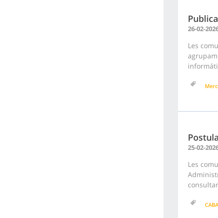
Publica
26-02-202
Les comun
agrupami
informáti
Merc
Postula
25-02-202
Les comu
Administr
consultar
CAB