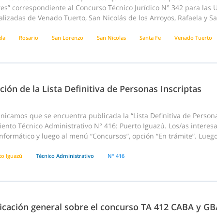
es” correspondiente al Concurso Técnico Jurídico N° 342 para las U
lizadas de Venado Tuerto, San Nicolás de los Arroyos, Rafaela y Sa
ela
Rosario
San Lorenzo
San Nicolas
Santa Fe
Venado Tuerto
ción de la Lista Definitiva de Personas Inscriptas
icamos que se encuentra publicada la “Lista Definitiva de Persona
ento Técnico Administrativo N° 416: Puerto Iguazú. Los/as interes
nformático y luego al menú “Concursos”, opción “En trámite”. Luego
to Iguazú
Técnico Administrativo
N° 416
cación general sobre el concurso TA 412 CABA y GB