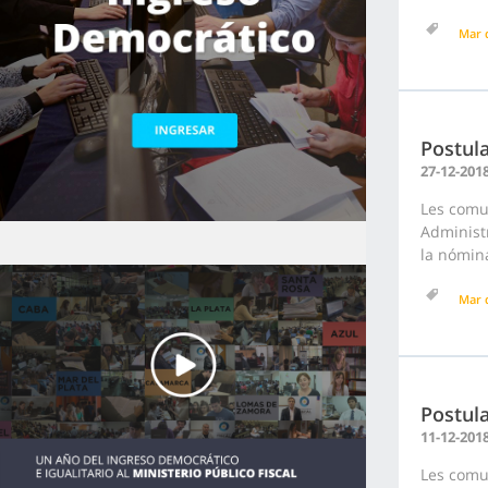
Mar d
Postula
27-12-201
Les comu
Administr
la nómina
Mar d
Postula
11-12-201
Les comu