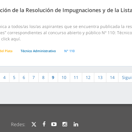
ción de la Resolución de Impugnaciones y de la List
ca a todos/as los/as aspirantes que se encuentra publicada la reso
es” correspondientes al concurso abierto y público Nº 110: Técnic
click aquí.
el Plata
Técnico Administrativo
N° 110
4
5
6
7
8
9
10
11
12
13
14
Sigu
Redes: