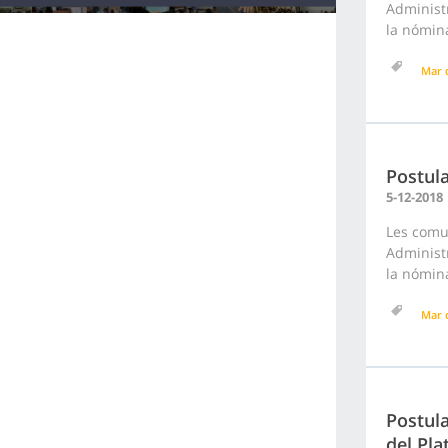
Administr
la nómina
Mar d
Postula
5-12-2018
Les comu
Administr
la nómina
Mar d
Postula
del Pla