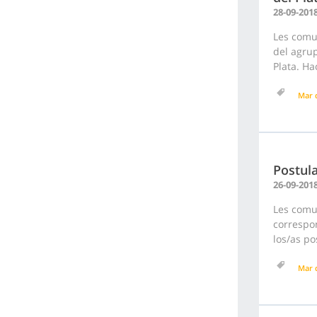
28-09-201
Les comu
del agru
Plata. Ha
Mar d
Postula
26-09-201
Les comu
correspon
los/as po
Mar d