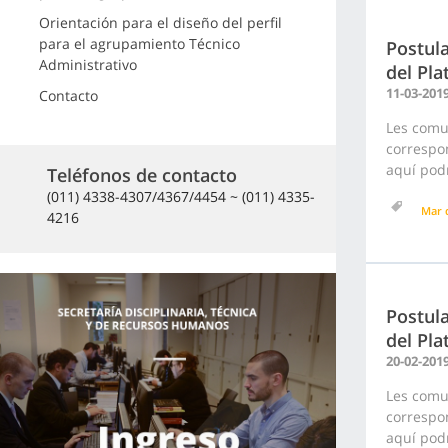
Orientación para el diseño del perfil
para el agrupamiento Técnico
Postula
Administrativo
del Pla
11-03-201
Contacto
Les comu
correspon
aquí podr
Teléfonos de contacto
(011) 4338-4307/4367/4454 ~ (011) 4335-
Mar d
4216
Postula
del Pla
20-02-201
Les comu
correspon
aquí podr