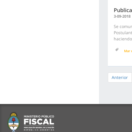
Publica
3-09-2018
Se comuni
Postulant
haciendo 
Mar d
Anterior