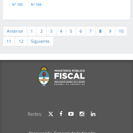
N° 103
N° 104
Anterior
1
2
3
4
5
6
7
8
9
10
11
12
Siguiente
Redes: