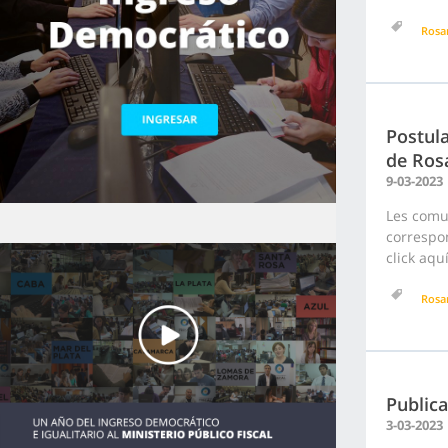
Rosa
Postula
de Ros
9-03-2023
Les comu
correspon
click aqu
Rosa
Publica
3-03-2023