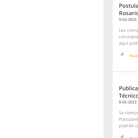
Postula
Rosari
9-02-2023
Les comu
correspon
aquí podr
Rosa
Publica
Técnic
8-02-2023
Se comuni
Postulant
podrán c