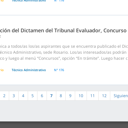
rio
Técnico Administrativo
N° 176
ación del Dictamen del Tribunal Evaluador, Concurso
2
ica a todos/as los/as aspirantes que se encuentra publicado el Di
écnico Administrativo, sede Rosario. Los/as interesados/as podrán
co y luego al menú “Concursos”, opción “En trámite”. Luego hacer cli
rio
Técnico Administrativo
N° 176
2
3
4
5
6
7
8
9
10
11
12
Siguien