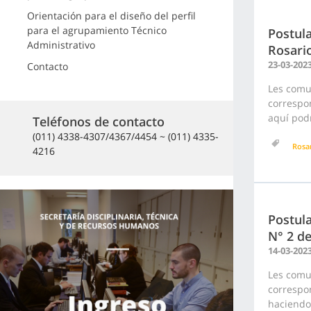
Orientación para el diseño del perfil
para el agrupamiento Técnico
Postula
Administrativo
Rosari
23-03-202
Contacto
Les comu
correspon
aquí podr
Teléfonos de contacto
(011) 4338-4307/4367/4454 ~ (011) 4335-
Rosa
4216
Postula
N° 2 d
14-03-202
Les comu
correspon
haciendo 