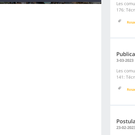
Les comun
176: Técn
Rosa
Publica
3-03-2023
Les comun
141: Técn
Rosa
Postula
23-02-202