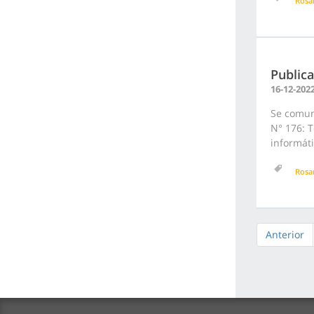
Rosa
Public
16-12-202
Se comun
N° 176: T
informáti
Rosa
Anterior