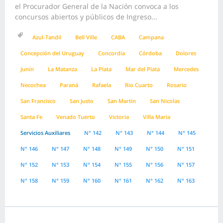
el Procurador General de la Nación convoca a los
concursos abiertos y públicos de Ingreso...
Azul-Tandil
Bell Ville
CABA
Campana
Concepción del Uruguay
Concordia
Córdoba
Dolores
Junín
La Matanza
La Plata
Mar del Plata
Mercedes
Necochea
Paraná
Rafaela
Rio Cuarto
Rosario
San Francisco
San Justo
San Martin
San Nicolas
Santa Fe
Venado Tuerto
Victoria
Villa Maria
Servicios Auxiliares
N° 142
N° 143
N° 144
N° 145
N° 146
N° 147
N° 148
N° 149
N° 150
N° 151
N° 152
N° 153
N° 154
N° 155
N° 156
N° 157
N° 158
N° 159
N° 160
N° 161
N° 162
N° 163