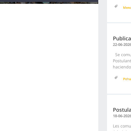
Men
Publica
22-06-202
Se comuni
Postulan
haciendo 
Pehu
Postula
18-06-202
Les comu