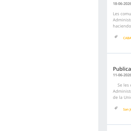
18-06-202
Les comu
Administr
haciendo 
CAB
Publica
11-06-202
Se les c
Administr
de la Uni
San 