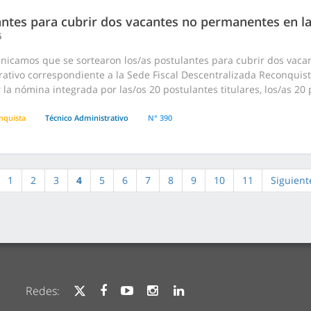
antes para cubrir dos vacantes no permanentes en la
6
nicamos que se sortearon los/as postulantes para cubrir dos vac
ativo correspondiente a la Sede Fiscal Descentralizada Reconquista 
 la nómina integrada por las/os 20 postulantes titulares, los/as 20 
nquista
Técnico Administrativo
N° 390
1
2
3
4
5
6
7
8
9
10
11
Siguient
Redes: