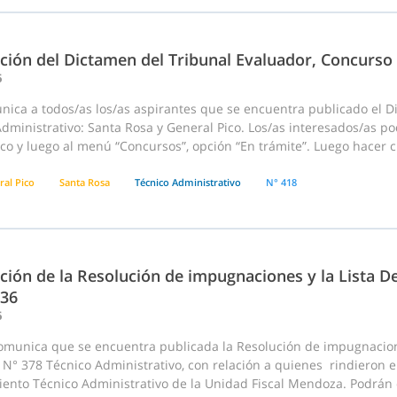
ación del Dictamen del Tribunal Evaluador, Concurso
6
ica a todos/as los/as aspirantes que se encuentra publicado el D
dministrativo: Santa Rosa y General Pico. Los/as interesados/as p
co y luego al menú “Concursos”, opción “En trámite”. Luego hacer cli
ral Pico
Santa Rosa
Técnico Administrativo
N° 418
ción de la Resolución de impugnaciones y la Lista De
636
6
omunica que se encuentra publicada la Resolución de impugnaciones
N° 378 Técnico Administrativo, con relación a quienes rindieron e
ento Técnico Administrativo de la Unidad Fiscal Mendoza. Podrán d