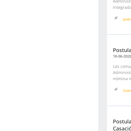
Administr
integrada
Junín
Postul
18-06-202
Les comu
Administr
nómina in
Como
Postula
Casaci