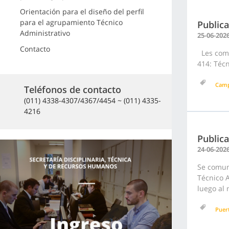
Orientación para el diseño del perfil
para el agrupamiento Técnico
Publica
Administrativo
25-06-202
Contacto
Les comu
414: Técn
Cam
Teléfonos de contacto
(011) 4338-4307/4367/4454 ~ (011) 4335-
4216
Public
24-06-202
Se comun
Técnico A
luego al 
Puer