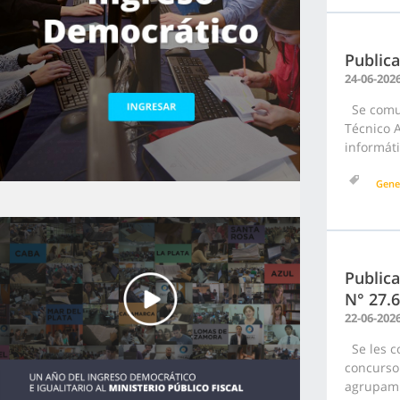
Public
24-06-202
Se comun
Técnico A
informáti
Gene
Publica
N° 27.
22-06-202
Se les c
concurso 
agrupami