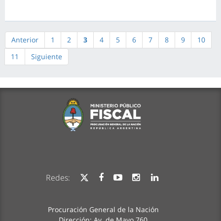
Anterior
1
2
3
4
5
6
7
8
9
10
11
Siguiente
Redes:
Procuración General de la Nación
Dirección: Av. de Mayo 760