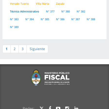
Venado Tuerto
Villa Maria
Zapala
Técnico Administrativo
N° 377
N° 380
N° 382
N° 383
N° 384
N° 385
N° 386
N° 387
N° 388
N° 389
1
2
3
Siguiente
Redes: