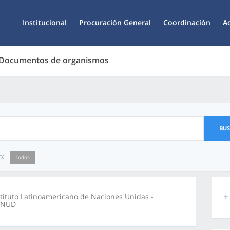
Institucional
Procuración General
Coordinación
A
 Documentos de organismos
BU
o:
Todos
stituto Latinoamericano de Naciones Unidas -
ANUD