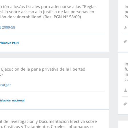
cción a los/as fiscales para adecuarse a las "Reglas
I
silia sobre acceso a la justicia de las personas en
p
ión de vulnerabilidad' (Res. PGN N° 58/09)
P
 2009-58
rmativa PGN
I
 Ejecución de la pena privativa de la libertad
f
0)
i
c
cargar
islación nacional
 de Investigación y Documentación Efectiva sobre
a, Castigos y Tratamientos Crueles, Inhumanos o