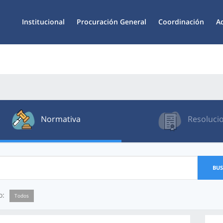
Institucional
Procuración General
Coordinación
A
Normativa
Resoluci
BU
o:
Todos