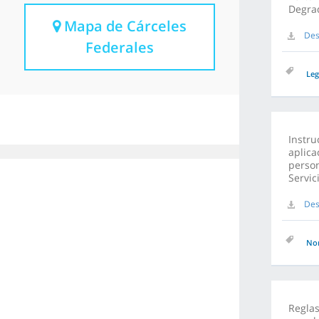
Degrad
Mapa de Cárceles
Des
Federales
Leg
Instru
aplica
person
Servic
Des
No
Reglas