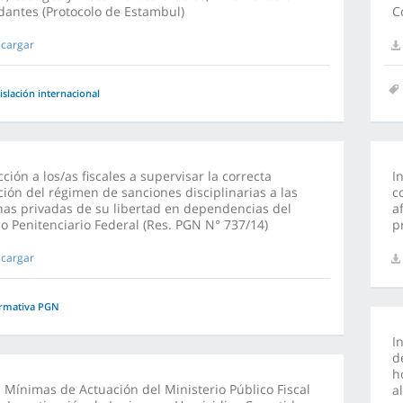
antes (Protocolo de Estambul)
C
cargar
islación internacional
cción a los/as fiscales a supervisar la correcta
I
ción del régimen de sanciones disciplinarias a las
c
as privadas de su libertad en dependencias del
a
io Penitenciario Federal (Res. PGN N° 737/14)
p
cargar
rmativa PGN
I
d
h
 Mínimas de Actuación del Ministerio Público Fiscal
a