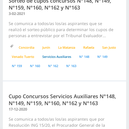
Sorteo de cupos concursos N°148, N°149,
N°159, N°160, N°162 y N°163
3-02-2021
Se comunica a todos/as los/as aspirantes que se
realizó el sorteo público para determinar los cupos de
personas a entrevistar por el Tribunal Evaluador...
Concordia
Junín
La Matanza
Rafaela
San Justo
Venado Tuerto
Servicios Auxiliares
N° 148
N° 149
N° 159
N° 160
N° 162
N° 163
Cupo Concursos Servicios Auxiliares N°148,
N°149, N°159, N°160, N°162 y N°163
17-12-2020
Se comunica a todos/as los/as aspirantes que por
Resolución ING 15/20, el Procurador General de la