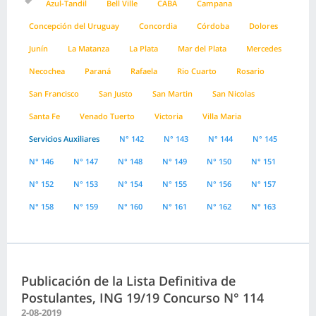
Azul-Tandil
Bell Ville
CABA
Campana
Concepción del Uruguay
Concordia
Córdoba
Dolores
Junín
La Matanza
La Plata
Mar del Plata
Mercedes
Necochea
Paraná
Rafaela
Rio Cuarto
Rosario
San Francisco
San Justo
San Martin
San Nicolas
Santa Fe
Venado Tuerto
Victoria
Villa Maria
Servicios Auxiliares
N° 142
N° 143
N° 144
N° 145
N° 146
N° 147
N° 148
N° 149
N° 150
N° 151
N° 152
N° 153
N° 154
N° 155
N° 156
N° 157
N° 158
N° 159
N° 160
N° 161
N° 162
N° 163
Publicación de la Lista Definitiva de
Postulantes, ING 19/19 Concurso N° 114
2-08-2019