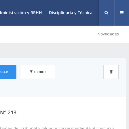
dministración y RRHH
Disciplinaria y Técnica
Novedades
SCAR
FILTROS
 N° 213
ctamen del Tribunal Evaluador correspondiente al concurso