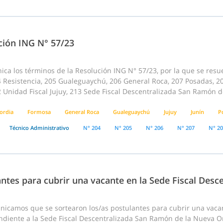
ción ING N° 57/23
ca los términos de la Resolución ING N° 57/23, por la que se resue
 Resistencia, 205 Gualeguaychú, 206 General Roca, 207 Posadas, 20
2 Unidad Fiscal Jujuy, 213 Sede Fiscal Descentralizada San Ramón d
ordia
Formosa
General Roca
Gualeguaychú
Jujuy
Junín
P
Técnico Administrativo
N° 204
N° 205
N° 206
N° 207
N° 2
antes para cubrir una vacante en la Sede Fiscal Des
nicamos que se sortearon los/as postulantes para cubrir una vaca
diente a la Sede Fiscal Descentralizada San Ramón de la Nueva Orán