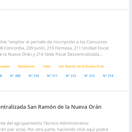
lve “ampliar el período de inscripción a los Concursos
8 Concordia, 209 Junín, 210 Formosa, 211 Unidad Fiscal
e la Nueva Orán y 214 Sede Fiscal Descentralizada...
osadas
Resistencia
Salta
San Ramón de la Nueva Orán
08
N° 209
N° 210
N° 211
N° 212
N° 213
N° 214
centralizada San Ramón de la Nueva Orán
nte del agrupamiento Técnico Administrativo
 (ver acta). Por otra parte, haciendo click aquí podrá