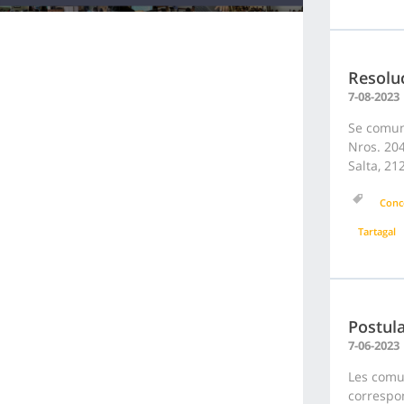
Resolu
7-08-2023
Se comuni
Nros. 204
Salta, 21
Conc
Tartagal
Postul
7-06-2023
Les comu
correspon