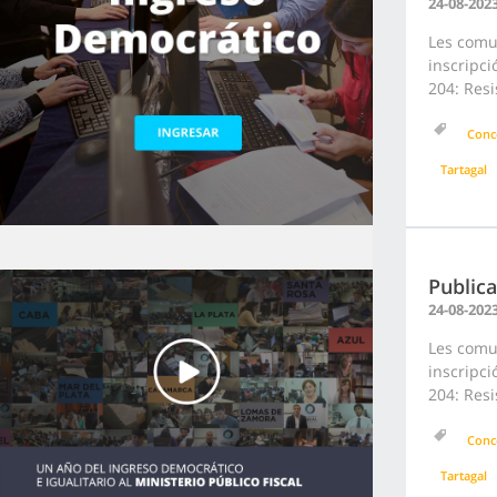
24-08-202
Les comun
inscripc
204: Resi
Conc
Tartagal
Publica
24-08-202
Les comun
inscripc
204: Resi
Conc
Tartagal