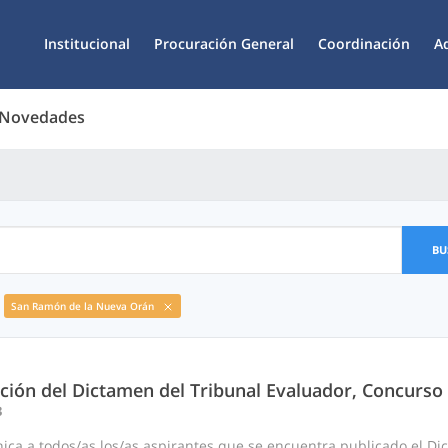
Institucional
Procuración General
Coordinación
A
 Novedades
BU
San Ramón de la Nueva Orán
ación del Dictamen del Tribunal Evaluador, Concurso
3
ica a todos/as los/as aspirantes que se encuentra publicado el Di