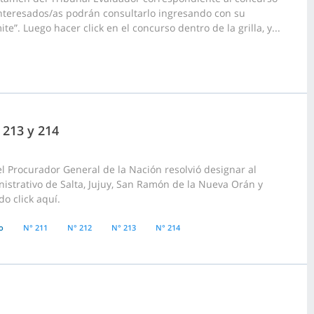
interesados/as podrán consultarlo ingresando con su
e”. Luego hacer click en el concurso dentro de la grilla, y...
 213 y 214
l Procurador General de la Nación resolvió designar al
nistrativo de Salta, Jujuy, San Ramón de la Nueva Orán y
o click aquí.
o
N° 211
N° 212
N° 213
N° 214