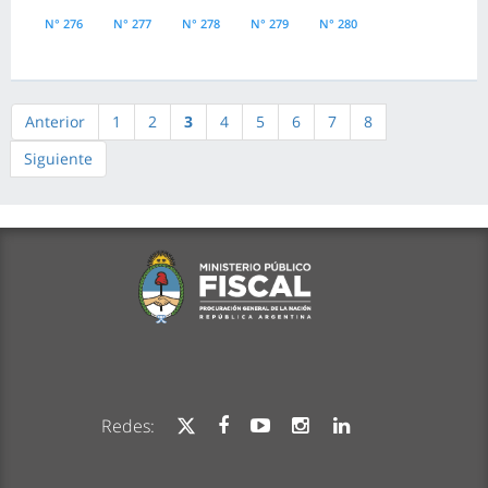
N° 276
N° 277
N° 278
N° 279
N° 280
Anterior
1
2
3
4
5
6
7
8
Siguiente
Redes: