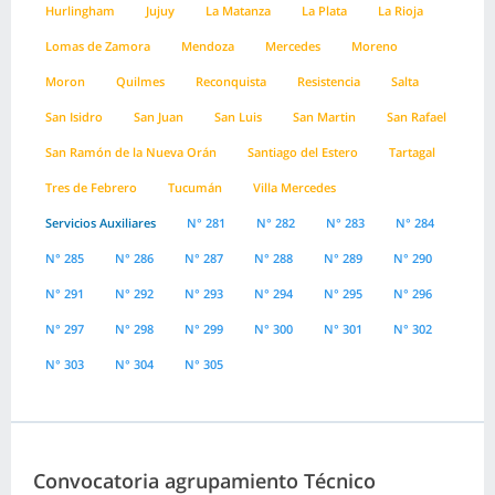
Hurlingham
Jujuy
La Matanza
La Plata
La Rioja
Lomas de Zamora
Mendoza
Mercedes
Moreno
Moron
Quilmes
Reconquista
Resistencia
Salta
San Isidro
San Juan
San Luis
San Martin
San Rafael
San Ramón de la Nueva Orán
Santiago del Estero
Tartagal
Tres de Febrero
Tucumán
Villa Mercedes
Servicios Auxiliares
N° 281
N° 282
N° 283
N° 284
N° 285
N° 286
N° 287
N° 288
N° 289
N° 290
N° 291
N° 292
N° 293
N° 294
N° 295
N° 296
N° 297
N° 298
N° 299
N° 300
N° 301
N° 302
N° 303
N° 304
N° 305
Convocatoria agrupamiento Técnico