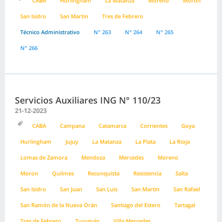
CABA
Hurlingham
La Matanza
Moreno
Moron
San Isidro
San Martin
Tres de Febrero
Técnico Administrativo
N° 263
N° 264
N° 265
N° 266
Servicios Auxiliares ING N° 110/23
21-12-2023
CABA
Campana
Catamarca
Corrientes
Goya
Hurlingham
Jujuy
La Matanza
La Plata
La Rioja
Lomas de Zamora
Mendoza
Mercedes
Moreno
Moron
Quilmes
Reconquista
Resistencia
Salta
San Isidro
San Juan
San Luis
San Martin
San Rafael
San Ramón de la Nueva Orán
Santiago del Estero
Tartagal
Tres de Febrero
Tucumán
Villa Mercedes