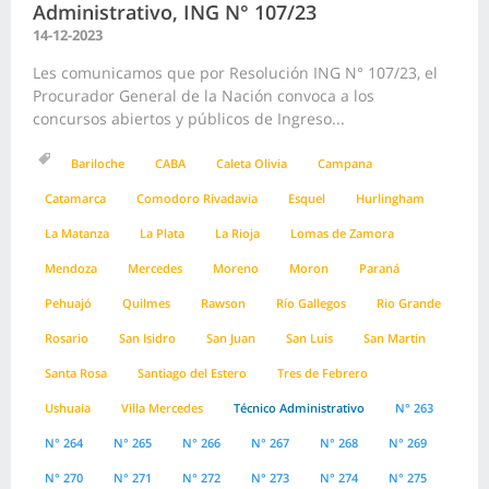
Administrativo, ING N° 107/23
14-12-2023
Les comunicamos que por Resolución ING N° 107/23, el
Procurador General de la Nación convoca a los
concursos abiertos y públicos de Ingreso...
Bariloche
CABA
Caleta Olivia
Campana
Catamarca
Comodoro Rivadavia
Esquel
Hurlingham
La Matanza
La Plata
La Rioja
Lomas de Zamora
Mendoza
Mercedes
Moreno
Moron
Paraná
Pehuajó
Quilmes
Rawson
Río Gallegos
Rio Grande
Rosario
San Isidro
San Juan
San Luis
San Martin
Santa Rosa
Santiago del Estero
Tres de Febrero
Ushuaia
Villa Mercedes
Técnico Administrativo
N° 263
N° 264
N° 265
N° 266
N° 267
N° 268
N° 269
N° 270
N° 271
N° 272
N° 273
N° 274
N° 275