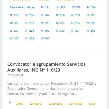
Servicios Auxiliares
N° 281
N° 282
N° 283
N° 284
N° 285
N° 286
N° 287
N° 288
N° 289
N° 290
N° 291
N° 292
N° 293
N° 294
N° 295
N° 296
N° 297
N° 298
N° 299
N° 300
N° 301
N° 302
N° 303
N° 304
N° 305
Convocatoria agrupamiento Servicios
Auxiliares, ING N° 110/23
21-12-2023
Les comunicamos que por Resolución ING N° 110/23, el
Procurador General de la Nación convoca a los
concursos abiertos y públicos de Ingreso...
CABA
Campana
Catamarca
Corrientes
Goya