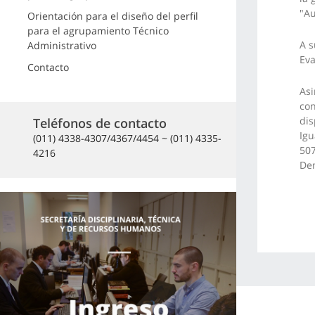
"A
Orientación para el diseño del perfil
para el agrupamiento Técnico
A s
Administrativo
Ev
Contacto
Asi
con
dis
Teléfonos de contacto
Igu
(011) 4338-4307/4367/4454 ~ (011) 4335-
507
4216
De