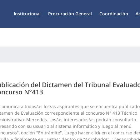
Institucional
Procuración General
Coordinación
A
blicación del Dictamen del Tribunal Evaluado
oncurso N°413
comunica a todos/as los/as aspirantes que se encuentra publicado
tamen de Evaluación correspondiente al concurso N° 413 Técnico
inistrativo: Mercedes. Los/as interesados/as podrán consultarlo
resando con su usuario al sistema informático y luego al menú
ncursos", opción "En trámite". Luego hacer click en el concurso de
grilla, y finalmente en "Listas" dentro de “Aprobados”, "Desaprobad