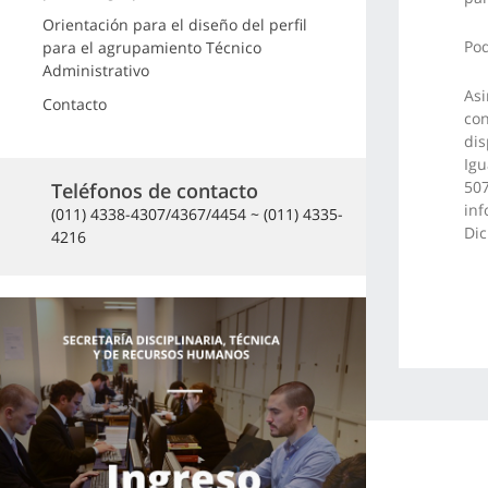
Orientación para el diseño del perfil
Pod
para el agrupamiento Técnico
Administrativo
Asi
Contacto
con
dis
Igu
507
Teléfonos de contacto
inf
(011) 4338-4307/4367/4454 ~ (011) 4335-
Dic
4216