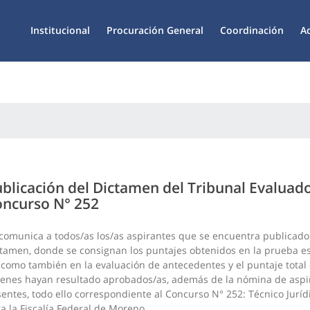
Institucional
Procuración General
Coordinación
A
blicación del Dictamen del Tribunal Evaluad
ncurso N° 252
comunica a todos/as los/as aspirantes que se encuentra publicado
tamen, donde se consignan los puntajes obtenidos en la prueba es
 como también en la evaluación de antecedentes y el puntaje total
enes hayan resultado aprobados/as, además de la nómina de aspi
entes, todo ello correspondiente al Concurso N° 252: Técnico Jurídi
a la Fiscalía Federal de Moreno.