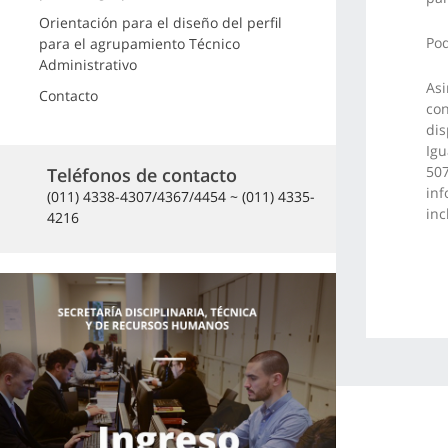
Orientación para el diseño del perfil
Pod
para el agrupamiento Técnico
Administrativo
Asi
Contacto
con
dis
Igu
507
Teléfonos de contacto
inf
(011) 4338-4307/4367/4454 ~ (011) 4335-
inc
4216