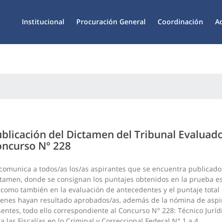
Institucional
Procuración General
Coordinación
A
blicación del Dictamen del Tribunal Evaluad
ncurso N° 228
comunica a todos/as los/as aspirantes que se encuentra publicado
tamen, donde se consignan los puntajes obtenidos en la prueba es
 como también en la evaluación de antecedentes y el puntaje total
enes hayan resultado aprobados/as, además de la nómina de aspi
entes, todo ello correspondiente al Concurso N° 228: Técnico Jurídi
a las Fiscalías en lo Criminal y Correccional Federal N° 1 a 4.