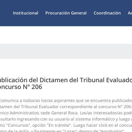
Institucional
Procuración General
Coordinación
A
blicación del Dictamen del Tribunal Evaluado
ncurso N° 206
comunica a todos/as los/as aspirantes que se encuentra publicado
tamen del Tribunal Evaluador correspondiente al concurso N° 206:
nico Administrativo, sede
General Roca
. Los/as interesados/as po
sultarlo ingresando con su usuario al sistema informático y luego 
ú "Concursos", opción "En trámite". Luego hacer click en el concu
tro de la grilla, y finalmente en "Listas" dentro de “Aprobados”,