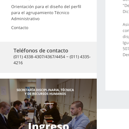
"De
Orientación para el diseño del perfil
Di
para el agrupamiento Técnico
Administrativo
Asi
Contacto
con
dis
Igu
507
Teléfonos de contacto
Dem
(011) 4338-4307/4367/4454 ~ (011) 4335-
4216