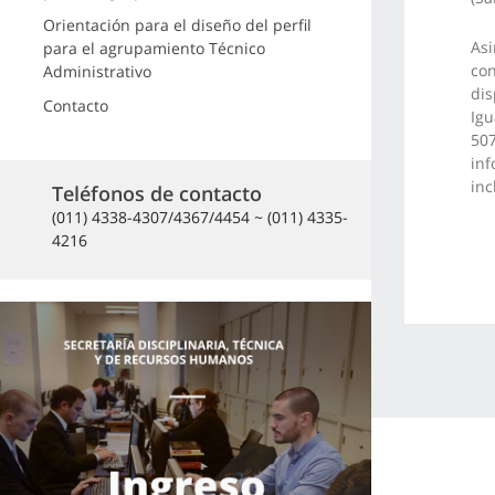
Orientación para el diseño del perfil
Asi
para el agrupamiento Técnico
con
Administrativo
dis
Contacto
Igu
507
inf
inc
Teléfonos de contacto
(011) 4338-4307/4367/4454 ~ (011) 4335-
4216