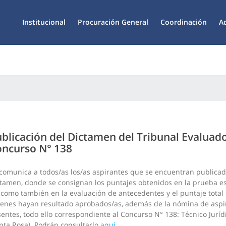
Institucional
Procuración General
Coordinación
A
blicación del Dictamen del Tribunal Evaluad
ncurso N° 138
comunica a todos/as los/as aspirantes que se encuentran publicad
tamen, donde se consignan los puntajes obtenidos en la prueba es
 como también en la evaluación de antecedentes y el puntaje total
enes hayan resultado aprobados/as, además de la nómina de aspi
entes, todo ello correspondiente al Concurso N° 138: Técnico Juríd
nta Rosa). Podrán consultarlo
aquí
.