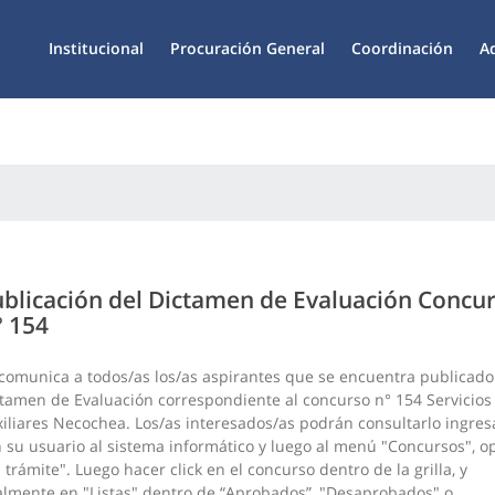
Institucional
Procuración General
Coordinación
A
blicación del Dictamen de Evaluación Concu
 154
comunica a todos/as los/as aspirantes que se encuentra publicado
tamen de Evaluación correspondiente al concurso n° 154 Servicios
iliares Necochea. Los/as interesados/as podrán consultarlo ingre
 su usuario al sistema informático y luego al menú "Concursos", o
 trámite". Luego hacer click en el concurso dentro de la grilla, y
almente en "Listas" dentro de “Aprobados”, "Desaprobados" o