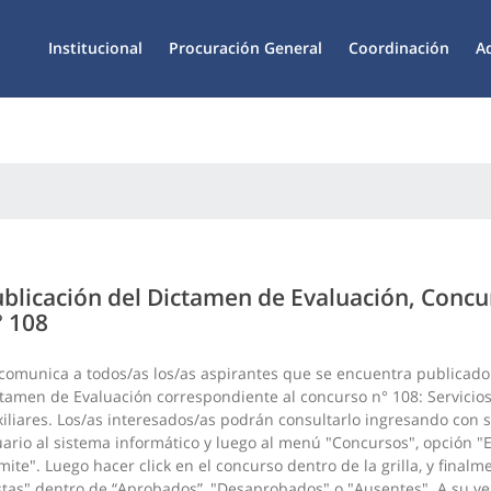
Institucional
Procuración General
Coordinación
A
blicación del Dictamen de Evaluación, Concu
 108
comunica a todos/as los/as aspirantes que se encuentra publicado
tamen de Evaluación correspondiente al concurso n° 108: Servicio
iliares. Los/as interesados/as podrán consultarlo ingresando con 
ario al sistema informático y luego al menú "Concursos", opción "
mite". Luego hacer click en el concurso dentro de la grilla, y finalm
stas" dentro de “Aprobados”, "Desaprobados" o "Ausentes". A su ve