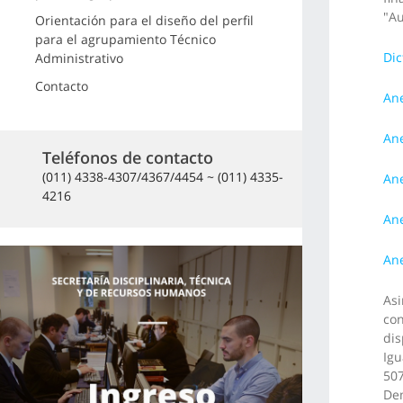
"Au
Orientación para el diseño del perfil
para el agrupamiento Técnico
Di
Administrativo
Contacto
Ane
Ane
Teléfonos de contacto
(011) 4338-4307/4367/4454 ~ (011) 4335-
Ane
4216
Ane
Ane
Asi
con
dis
Igu
507
Dem