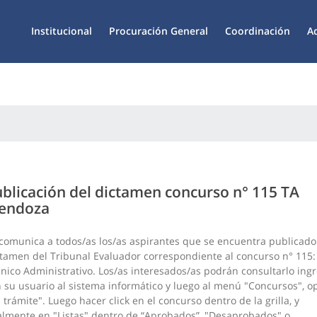
Institucional
Procuración General
Coordinación
A
blicación del dictamen concurso n° 115 TA
endoza
comunica a todos/as los/as aspirantes que se encuentra publicado
tamen del Tribunal Evaluador correspondiente al concurso n° 115:
nico Administrativo. Los/as interesados/as podrán consultarlo ing
 su usuario al sistema informático y luego al menú "Concursos", o
 trámite". Luego hacer click en el concurso dentro de la grilla, y
almente en "Listas" dentro de “Aprobados”, "Desaprobados" o