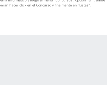
tema informático y luego al menú "Concursos", opción "En trámite"
erán hacer click en el Concurso y finalmente en "Listas".