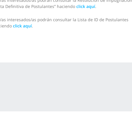
/as interesados/as podrán consultar la Resolución de Impugnacion
sta Definitiva de Postulantes” haciendo
click aquí
.
/as interesados/as podrán consultar la Lista de ID de Postulantes
ciendo
click aquí
.