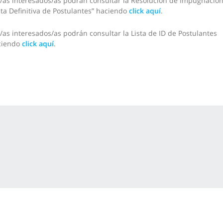
/as interesados/as podrán consultar la Resolución de Impugnacion
sta Definitiva de Postulantes” haciendo
click aquí
.
/as interesados/as podrán consultar la Lista de ID de Postulantes
ciendo
click aquí
.