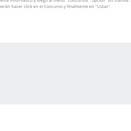
tema informático y luego al menú "Concursos", opción "En trámite"
erán hacer click en el Concurso y finalmente en "Listas".