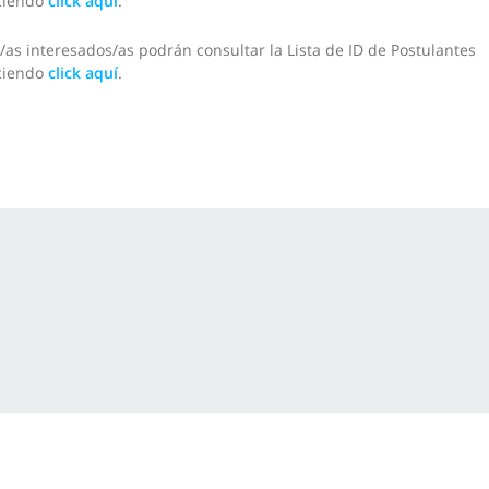
ciendo
click aquí
.
/as interesados/as podrán consultar la Lista de ID de Postulantes
ciendo
click aquí
.