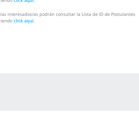
ciendo
click aquí
.
/as interesados/as podrán consultar la Lista de ID de Postulantes
ciendo
click aquí
.