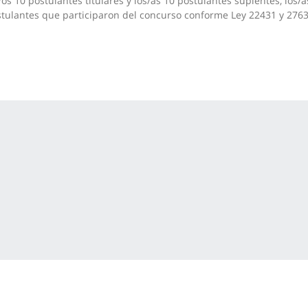
/os 10 postulantes titulares y los/as 10 postulantes suplentes, los/a
tulantes que participaron del concurso conforme Ley 22431 y 2763