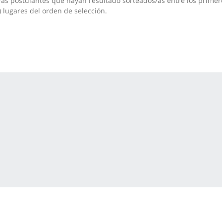
/as postulantes que hayan resultado sorteados/as entre los primer
) lugares del orden de selección.