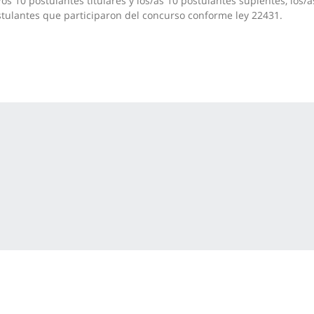
/os 10 postulantes titulares y los/as 10 postulantes suplentes
, los/a
tulantes que participaron del concurso conforme ley 22431.