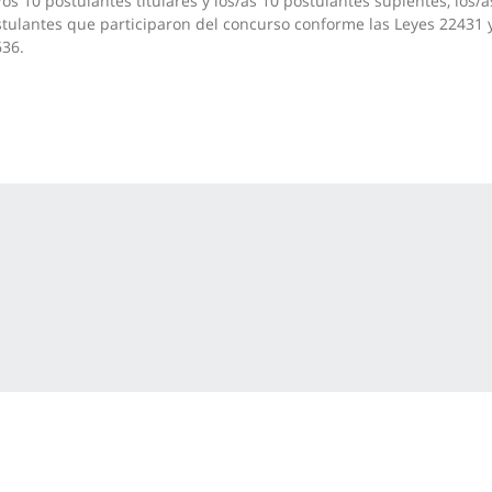
/os 10 postulantes titulares y los/as 10 postulantes suplentes, los/a
tulantes que participaron del concurso conforme las Leyes 22431 
36.