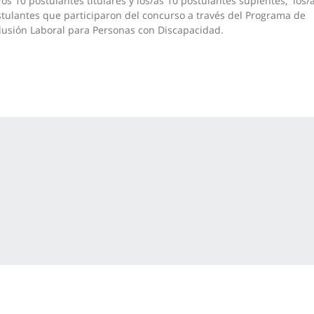
/os 10 postulantes titulares y los/as 10 postulantes suplentes
, los/
tulantes que participaron del concurso a través del Programa de
lusión Laboral para Personas con Discapacidad.