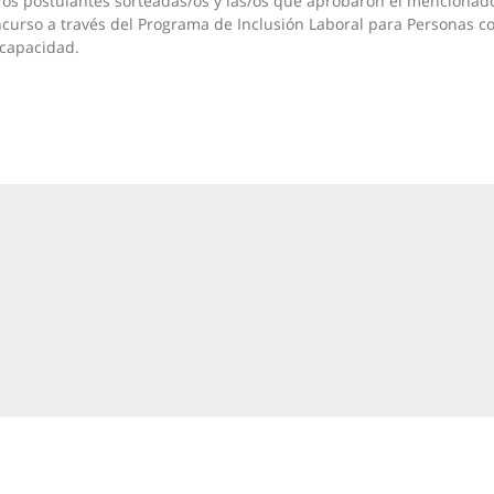
/os postulantes sorteadas/os y las/os que aprobaron el mencionad
curso a través del Programa de Inclusión Laboral para Personas c
capacidad.