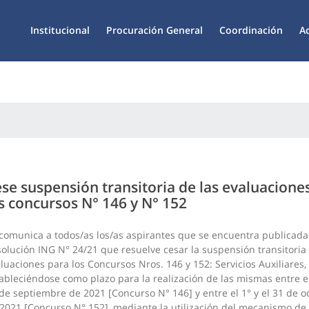
Institucional
Procuración General
Coordinación
A
se suspensión transitoria de las evaluacione
s concursos N° 146 y N° 152
comunica a todos/as los/as aspirantes que se encuentra publicada
olución ING N° 24/21 que resuelve cesar la suspensión transitoria 
luaciones para los Concursos Nros. 146 y 152: Servicios Auxiliares,
ableciéndose como plazo para la realización de las mismas entre el
de septiembre de 2021 [Concurso N° 146] y entre el 1° y el 31 de o
2021 [Concurso N° 152], mediante la utilización del mecanismo de