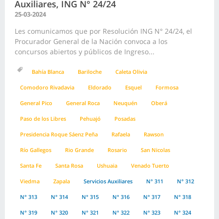
Auxiliares, ING N° 24/24
25-03-2024
Les comunicamos que por Resolución ING N° 24/24, el
Procurador General de la Nación convoca a los
concursos abiertos y públicos de Ingreso...
Bahía Blanca
Bariloche
Caleta Olivia
Comodoro Rivadavia
Eldorado
Esquel
Formosa
General Pico
General Roca
Neuquén
Oberá
Paso de los Libres
Pehuajó
Posadas
Presidencia Roque Sáenz Peña
Rafaela
Rawson
Río Gallegos
Rio Grande
Rosario
San Nicolas
Santa Fe
Santa Rosa
Ushuaia
Venado Tuerto
Viedma
Zapala
Servicios Auxiliares
N° 311
N° 312
N° 313
N° 314
N° 315
N° 316
N° 317
N° 318
N° 319
N° 320
N° 321
N° 322
N° 323
N° 324