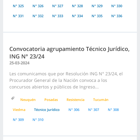
N° 325
N° 326
N° 327
N° 328
N° 329
N° 330
N° 331
N° 332
N° 333
N° 334
N° 335
N° 336
Convocatoria agrupamiento Técnico Jurídico,
ING N° 23/24
25-03-2024
Les comunicamos que por Resolución ING N° 23/24, el
Procurador General de la Nación convoca a los
concursos abiertos y públicos de Ingreso...
Neuquén
Posadas
Resistencia
Tucumán
Viedma
Técnico Jurídico
N° 306
N° 307
N° 308
N° 309
N° 310