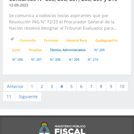
12-09-2023
Se comunica a todos/as los/as aspirantes que por
Resolución ING N° 72/23 el Procurador General de la
Nación resolvió designar al Tribunal Evaluador para...
Concordia
Formosa
General Roca
Gualeguaychú
Junín
Posadas
Técnico Administrativo
N° 205
N° 206
N° 207
N° 208
N° 209
N° 210
Anterior
1
2
3
4
5
6
7
8
9
10
11
Siguiente