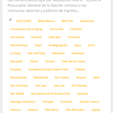
Procurador General de la Nación convoca a los
concursos abiertos y públicos de Ingreso...
Azul-Tandil
Bahía Blanca
Bell Ville
Catamarca
Concepción del Uruguay
Concordia
Córdoba
Corrientes
Dolores
Eldorado
Formosa
General Roca
Goya
Gualeguaychú
Jujuy
Junín
La Rioja
Mar del Plata
Mendoza
Necochea
Neuquén
Oberá
Paraná
Paso de los Libres
Posadas
Presidencia Roque Sáenz Peña
Rafaela
Reconquista
Resistencia
Rio Cuarto
Rosario
Salta
San Francisco
San Juan
San Luis
San Nicolas
San Rafael
San Ramón de la Nueva Orán
Santa Fe
Santiago del Estero
Tartagal
Tucumán
Venado Tuerto
Victoria
Viedma
Villa Maria
Villa Mercedes
Zapala