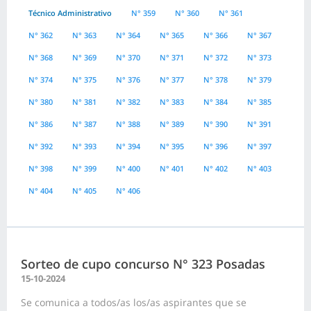
Técnico Administrativo
N° 359
N° 360
N° 361
N° 362
N° 363
N° 364
N° 365
N° 366
N° 367
N° 368
N° 369
N° 370
N° 371
N° 372
N° 373
N° 374
N° 375
N° 376
N° 377
N° 378
N° 379
N° 380
N° 381
N° 382
N° 383
N° 384
N° 385
N° 386
N° 387
N° 388
N° 389
N° 390
N° 391
N° 392
N° 393
N° 394
N° 395
N° 396
N° 397
N° 398
N° 399
N° 400
N° 401
N° 402
N° 403
N° 404
N° 405
N° 406
Sorteo de cupo concurso N° 323 Posadas
15-10-2024
Se comunica a todos/as los/as aspirantes que se