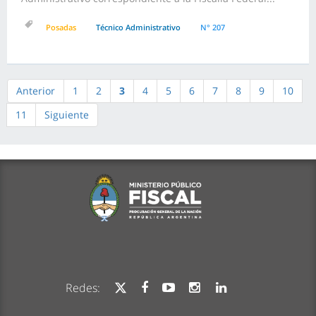
Posadas
Técnico Administrativo
N° 207
Anterior
1
2
3
4
5
6
7
8
9
10
11
Siguiente
Redes: