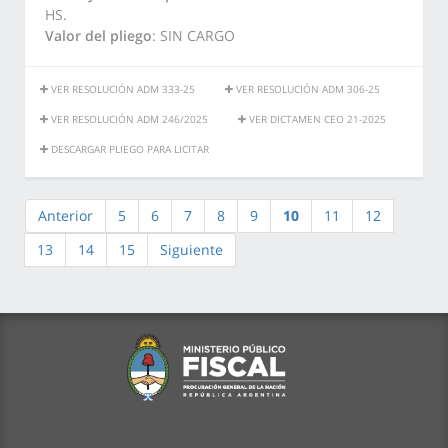
HS.
Valor del pliego
: SIN CARGO
VER RESOLUCIÓN ADM 333-25
VER RESOLUCIÓN ADM 306-25
VER RESOLUCIÓN ADM 246/2025
VER DICTAMEN CEO 21-2025
DESCARGAR PLIEGO PARA LICITAR
Anterior
5
6
7
8
9
10
11
12
13
14
15
Siguiente