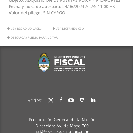
Objeto
: ADQUISICIÓN DE PUERTAS PLACA Y PICAPORTES.
Fecha y hora de apertura
: 24/06/2024 A LAS 11:00 HS
Valor del pliego
: SIN CARGO
VER RES ADJUDICACIÓN
VER DICTAMEN CEO
DESCARGAR PLIEGO PARA LICITAR
Redes:
Procuración General de la Nación
Dirección: Av. de Mayo 760
Teléfono: +54 11 4338-4300