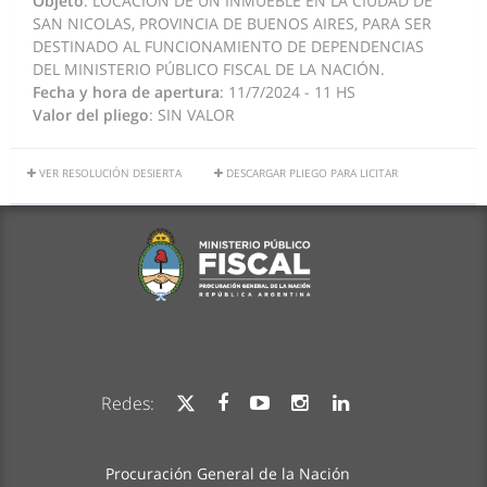
Objeto
: LOCACIÓN DE UN INMUEBLE EN LA CIUDAD DE
SAN NICOLAS, PROVINCIA DE BUENOS AIRES, PARA SER
DESTINADO AL FUNCIONAMIENTO DE DEPENDENCIAS
DEL MINISTERIO PÚBLICO FISCAL DE LA NACIÓN.
Fecha y hora de apertura
: 11/7/2024 - 11 HS
Valor del pliego
: SIN VALOR
VER RESOLUCIÓN DESIERTA
DESCARGAR PLIEGO PARA LICITAR
Redes:
Procuración General de la Nación