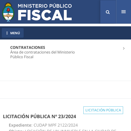
Tog
nav
MENÚ
CONTRATACIONES
Área de contrataciones del Ministerio
Público Fiscal
LICITACIÓN PÚBLICA
LICITACIÓN PÚBLICA Nº 23/2024
Expediente
: CUDAP MPF 2122/2024