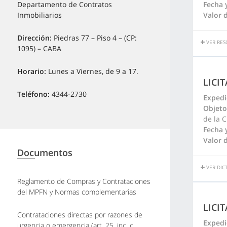
Fecha 
Departamento de Contratos
Valor d
Inmobiliarios
Dirección:
Piedras 77 – Piso 4 – (CP:
VER RES
1095) – CABA
Horario:
Lunes a Viernes, de 9 a 17.
LICI
Teléfono:
4344-2730
Expedi
Objeto
de la C
Fecha 
Valor d
Documentos
VER DIC
Reglamento de Compras y Contrataciones
del MPFN y Normas complementarias
LICI
Contrataciones directas por razones de
Expedi
urgencia o emergencia (art. 25, inc. c,