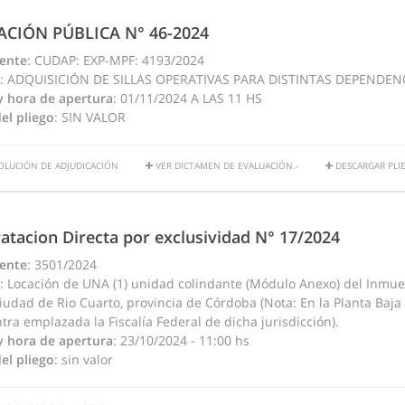
TACIÓN PÚBLICA N° 46-2024
ente
: CUDAP: EXP-MPF: 4193/2024
: ADQUISICIÓN DE SILLAS OPERATIVAS PARA DISTINTAS DEPENDEN
y hora de apertura
: 01/11/2024 A LAS 11 HS
el pliego
: SIN VALOR
OLUCIÓN DE ADJUDICACIÓN
VER DICTAMEN DE EVALUACIÓN.-
DESCARGAR PLIE
atacion Directa por exclusividad N° 17/2024
ente
: 3501/2024
: Locación de UNA (1) unidad colindante (Módulo Anexo) del Inmuebl
iudad de Rio Cuarto, provincia de Córdoba (Nota: En la Planta Baja 
ra emplazada la Fiscalía Federal de dicha jurisdicción).
y hora de apertura
: 23/10/2024 - 11:00 hs
el pliego
: sin valor