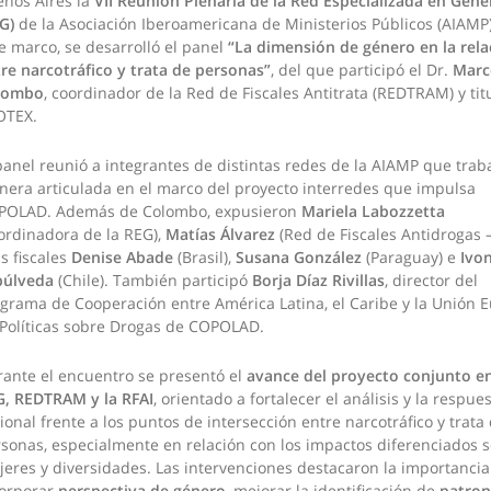
nos Aires la
VII Reunión Plenaria de la Red Especializada en Géne
G)
de la Asociación Iberoamericana de Ministerios Públicos (AIAMP)
e marco, se desarrolló el panel
“La dimensión de género en la rela
re narcotráfico y trata de personas”
, del que participó el Dr.
Marc
lombo
, coordinador de la Red de Fiscales Antitrata (REDTRAM) y tit
OTEX.
panel reunió a integrantes de distintas redes de la AIAMP que trab
era articulada en el marco del proyecto interredes que impulsa
POLAD. Además de Colombo, expusieron
Mariela Labozzetta
ordinadora de la REG),
Matías Álvarez
(Red de Fiscales Antidrogas –
as fiscales
Denise Abade
(Brasil),
Susana González
(Paraguay) e
Ivo
púlveda
(Chile). También participó
Borja Díaz Rivillas
, director del
grama de Cooperación entre América Latina, el Caribe y la Unión 
Políticas sobre Drogas de COPOLAD.
ante el encuentro se presentó el
avance del proyecto conjunto en
G, REDTRAM y la RFAI
, orientado a fortalecer el análisis y la respue
ional frente a los puntos de intersección entre narcotráfico y trata
sonas, especialmente en relación con los impactos diferenciados 
eres y diversidades. Las intervenciones destacaron la importancia
corporar
perspectiva de género
, mejorar la identificación de
patron