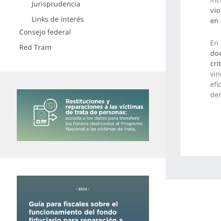
Jurisprudencia
vio
Links de interés
en 
Consejo federal
En 
Red Tram
do
cri
vin
efi
de