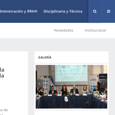
dministración y RRHH
Disciplinaria y Técnica
Novedades
Institucional
GALERÍA
la
la
Anterior
Siguiente
ma de