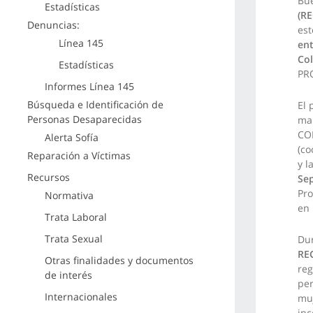
Bue
Estadísticas
(RE
Denuncias:
est
Línea 145
ent
Co
Estadísticas
PR
Informes Línea 145
Búsqueda e Identificación de
El 
Personas Desaparecidas
man
CO
Alerta Sofía
(co
Reparación a Víctimas
y l
Recursos
Se
Pro
Normativa
en 
Trata Laboral
Trata Sexual
Dur
RE
Otras finalidades y documentos
reg
de interés
per
Internacionales
muj
in