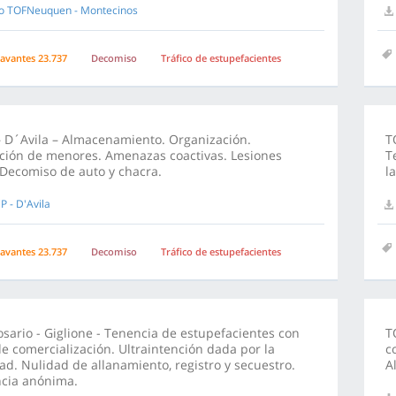
lo TOFNeuquen - Montecinos
avantes 23.737
Decomiso
Tráfico de estupefacientes
 D´Avila – Almacenamiento. Organización.
T
ación de menores. Amenazas coactivas. Lesiones
T
 Decomiso de auto y chacra.
l
P - D'Avila
avantes 23.737
Decomiso
Tráfico de estupefacientes
sario - Giglione - Tenencia de estupefacientes con
T
de comercialización. Ultraintención dada por la
c
ad. Nulidad de allanamiento, registro y secuestro.
A
cia anónima.