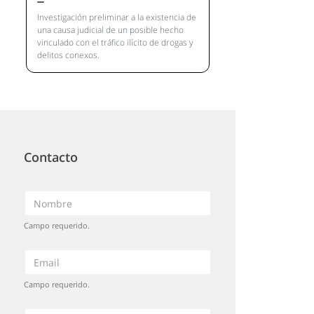
Investigación preliminar a la existencia de
una causa judicial de un posible hecho
vinculado con el tráfico ilícito de drogas y
delitos conexos.
Contacto
Campo requerido.
Campo requerido.