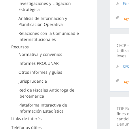
Investigaciones y Litigación
Fal
Estratégica
Análisis de Información y
Agr
Planificación Operativa
Relaciones con la Comunidad e
Interinstitucionales
CFCP –
Recursos
Utiliz
Normativa y convenios
leves.
Informes PROCUNAR
CFC
Otros informes y guías
Jurisprudencia
Agr
Red de Fiscales Antidroga de
Iberoamérica
Plataforma Interactiva de
TOF Ro
Información Estadística
fines 
Links de interés
cantid
Denun
Teléfonos útiles