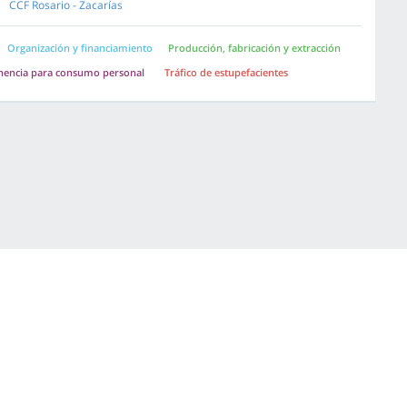
CCF Rosario - Zacarías
Organización y financiamiento
Producción, fabricación y extracción
nencia para consumo personal
Tráfico de estupefacientes