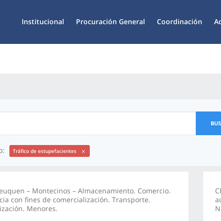
Institucional
Procuración General
Coordinación
A
BU
o:
Tráfico de estupefacientes
euquen – Montecinos – Almacenamiento. Comercio.
C
ia con fines de comercialización. Transporte.
a
ización. Menores.
N