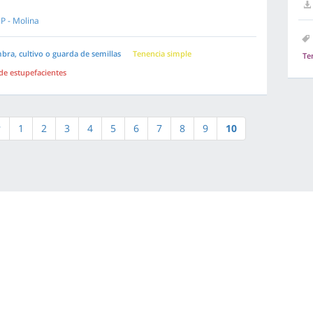
P - Molina
bra, cultivo o guarda de semillas
Tenencia simple
Te
 de estupefacientes
r
1
2
3
4
5
6
7
8
9
10