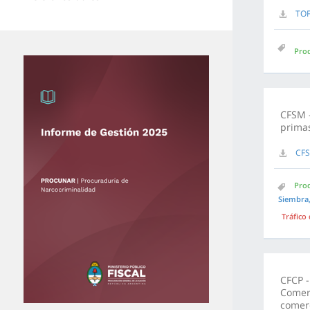
TOF
Prod
CFSM -
primas
CFS
Prod
Siembra,
Tráfico
CFCP -
Comerc
comerc