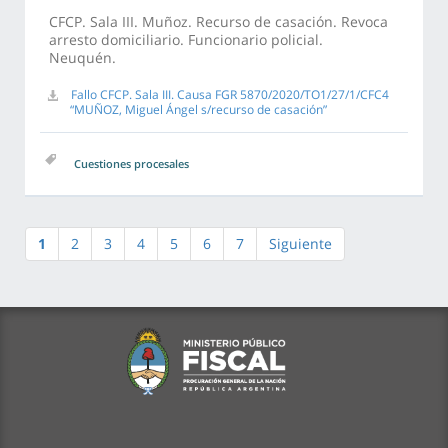
CFCP. Sala III. Muñoz. Recurso de casación. Revoca
arresto domiciliario. Funcionario policial.
Neuquén.
Fallo CFCP. Sala III. Causa FGR 5870/2020/TO1/27/1/CFC4
“MUÑOZ, Miguel Ángel s/recurso de casación”
Cuestiones procesales
1
2
3
4
5
6
7
Siguiente