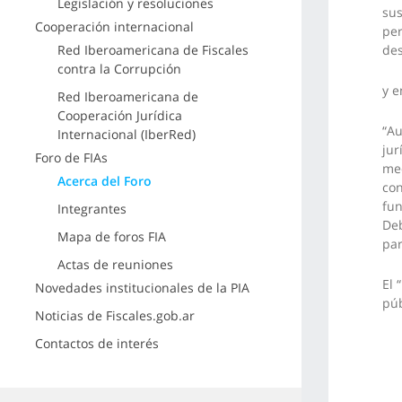
Legislación y resoluciones
sus
Cooperación internacional
per
Red Iberoamericana de Fiscales
de
contra la Corrupción
y e
Red Iberoamericana de
Cooperación Jurídica
“Au
Internacional (IberRed)
jur
Foro de FIAs
med
Acerca del Foro
con
fun
Integrantes
Deb
Mapa de foros FIA
par
Actas de reuniones
El 
Novedades institucionales de la PIA
púb
Noticias de Fiscales.gob.ar
Contactos de interés