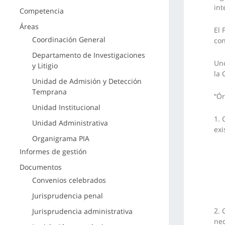
int
Competencia
Áreas
El 
Coordinación General
con
Departamento de Investigaciones
Uno
y Litigio
la 
Unidad de Admisión y Detección
Temprana
“Ór
Unidad Institucional
1. 
Unidad Administrativa
exi
Organigrama PIA
Informes de gestión
Documentos
Convenios celebrados
Jurisprudencia penal
2. 
Jurisprudencia administrativa
nec