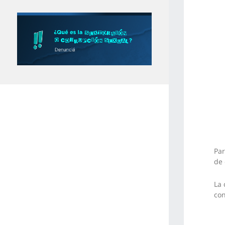
Par
de 
La 
con