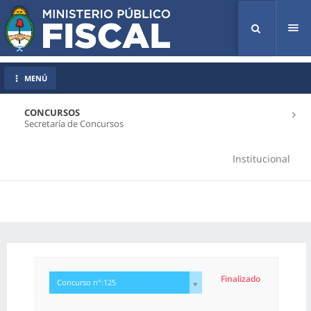
Tog
nav
MENÚ
CONCURSOS
Secretaría de Concursos
Institucional
Finalizado
Concurso n°:125