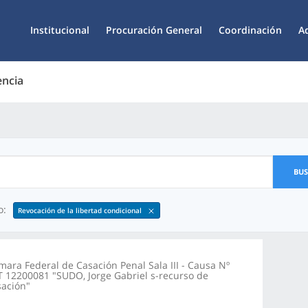
Institucional
Procuración General
Coordinación
A
encia
BU
o:
Revocación de la libertad condicional
mara Federal de Casación Penal Sala III - Causa Nº
T 12200081 "SUDO, Jorge Gabriel s-recurso de
sación"