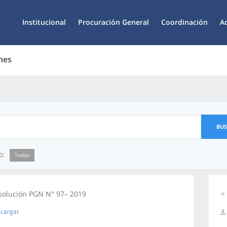
Institucional
Procuración General
Coordinación
A
nes
BU
o:
Todos
solución PGN N° 97– 2019
cargar