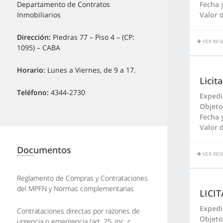
Fecha 
Departamento de Contratos
Valor d
Inmobiliarios
Dirección:
Piedras 77 – Piso 4 – (CP:
VER RES
1095) – CABA
Horario:
Lunes a Viernes, de 9 a 17.
Licit
Teléfono:
4344-2730
Expedi
Objeto
Fecha 
Valor d
Documentos
VER RES
Reglamento de Compras y Contrataciones
del MPFN y Normas complementarias
LICI
Expedi
Contrataciones directas por razones de
Objeto
urgencia o emergencia (art. 25, inc. c,