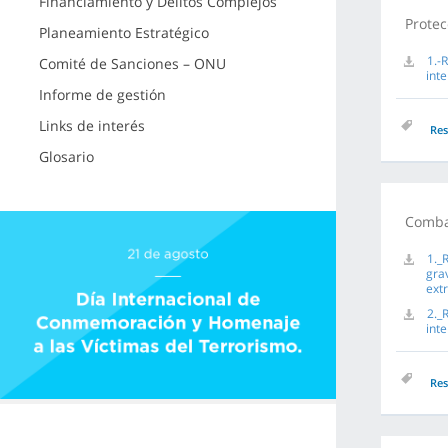
Financiamiento y Delitos Complejos
Protec
Planeamiento Estratégico
1.-
Comité de Sanciones – ONU
int
Informe de gestión
Links de interés
Res
Glosario
Combat
1._
gra
ext
2._
int
Res