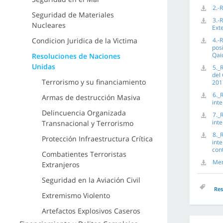
2.-
Seguridad de Materiales
3.-
Nucleares
Exte
Condicion Juridica de la Victima
4.-
pos
Qai
Resoluciones de Naciones
Unidas
5._
del
Terrorismo y su financiamiento
201
6._
Armas de destrucción Masiva
int
Delincuencia Organizada
7._
int
Transnacional y Terrorismo
8._
Protección Infraestructura Crítica
int
cont
Combatientes Terroristas
Mem
Extranjeros
Seguridad en la Aviación Civil
Res
Extremismo Violento
Artefactos Explosivos Caseros