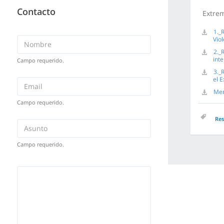
Contacto
Extre
1._
Vio
2._
int
Campo requerido.
3._
el 
Mem
Campo requerido.
Res
Campo requerido.