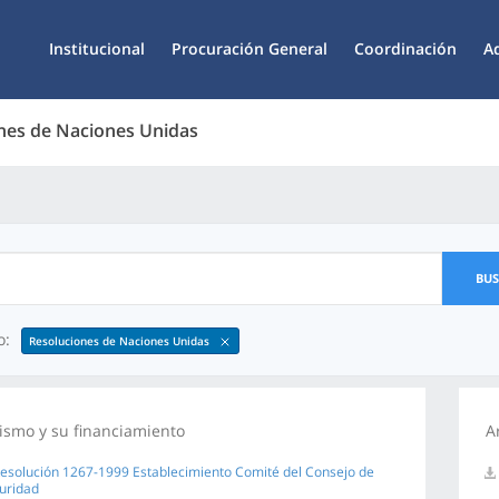
Institucional
Procuración General
Coordinación
A
nes de Naciones Unidas
BU
o:
Resoluciones de Naciones Unidas
ismo y su financiamiento
A
Resolución 1267-1999 Establecimiento Comité del Consejo de
uridad