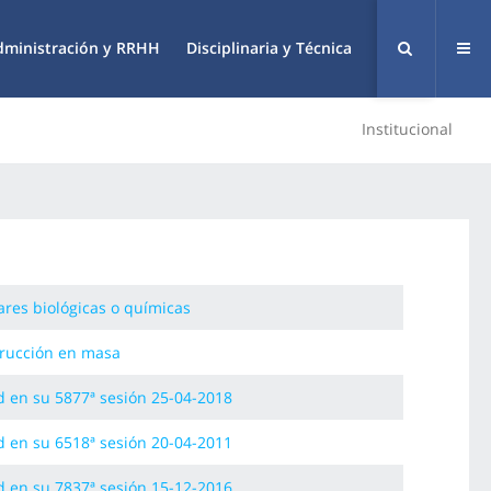
dministración y RRHH
Disciplinaria y Técnica
Institucional
ares biológicas o químicas
trucción en masa
d en su 5877ª sesión 25-04-2018
d en su 6518ª sesión 20-04-2011
d en su 7837ª sesión 15-12-2016